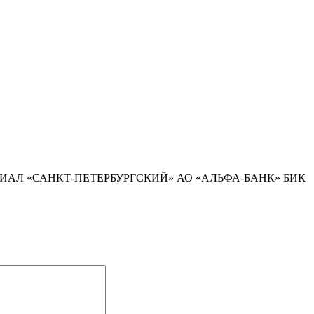
4 в ФИЛИАЛ «САНКТ-ПЕТЕРБУРГСКИЙ» АО «АЛЬФА-БАНК» БИК