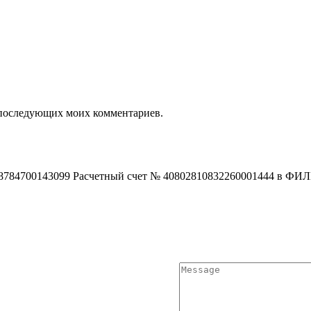
ля последующих моих комментариев.
318784700143099 Расчетный счет № 4080281083226000144